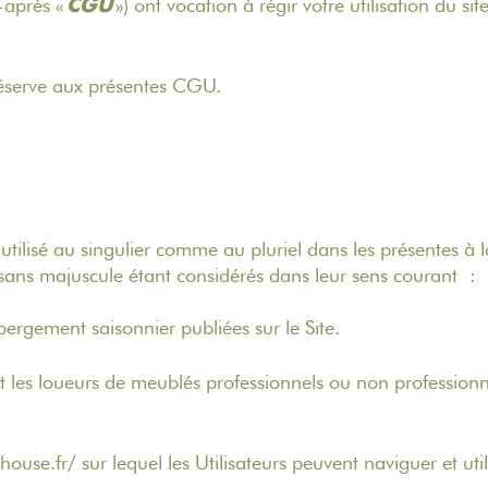
i-après «
») ont vocation à régir votre utilisation du si
CGU
s réserve aux présentes CGU.
isé au singulier comme au pluriel dans les présentes à la
 sans majuscule étant considérés dans leur sens courant :
bergement saisonnier publiées sur le Site.
 les loueurs de meublés professionnels ou non professionn
house.fr/ sur lequel les Utilisateurs peuvent naviguer et uti