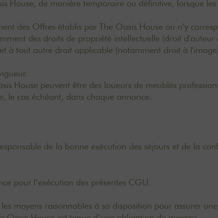
is House, de manière temporaire ou définitive, lorsque les
ment des Offres établis par The Oasis House ou n’y corresp
amment des droits de propriété intellectuelle (droit d'auteur e
et à tout autre droit applicable (notamment droit à l'image, 
vigueur.
asis House peuvent être des loueurs de meublés professio
sée, le cas échéant, dans chaque annonce.
esponsable de la bonne exécution des séjours et de la co
ence pour l’exécution des présentes CGU.
moyens raisonnables à sa disposition pour assurer une dif
The Oasis House est tenue d’une obligation de moyens.