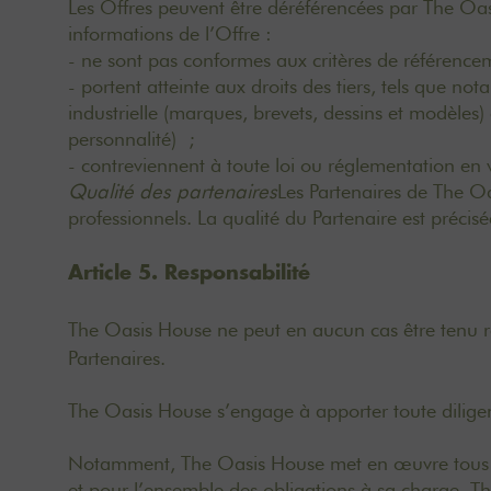
Les Offres peuvent être déréférencées par The Oas
informations de l’Offre :
- ne sont pas conformes aux critères de référence
- portent atteinte aux droits des tiers, tels que not
industrielle (marques, brevets, dessins et modèles) 
personnalité) ;
- contreviennent à toute loi ou réglementation en 
Qualité des partenaires
Les Partenaires de The O
professionnels. La qualité du Partenaire est préci
Article 5. Responsabilité
The Oasis House ne peut en aucun cas être tenu r
Partenaires.
The Oasis House s’engage à apporter toute dilig
Notamment, The Oasis House met en œuvre tous les 
et pour l’ensemble des obligations à sa charge, 