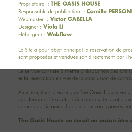
Propriétaire :
THE OASIS HOUSE
Responsable de publication :
Camille PERSO
Webmaster :
Victor GABELLA
Designer :
Viola LI
Hébergeur :
Webflow
Le Site a pour objet principal la réservation de pre
sont proposées et vendues soit directement par T
Le service consiste à mettre à disposition des Uti
et la réservation en vue de la conclusion de contr
A ce titre, il est précisé que The Oasis House ven
conclusion et l’exécution de contrats de location s
comme partie aux échanges et accords passés entre l
The Oasis House ne serait en aucun être 