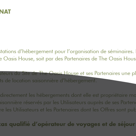
NNAT
stations d’hébergement pour l’organisation de séminaires. Il
he Oasis House, soit par des Partenaires de The Oasis Ho
lisateurs du Site de The Oasis House et ses Partenaires une 
ats de location saisonnière d’hébergement.
d directement les hébergements dont elle est propriétaire m
aisonnière réservés par les Utilisateurs auprès de ses Parten
es Utilisateurs et les Partenaires dont les Offres sont publi
cas qualifié d’opérateur de voyages et de séjou